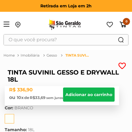
Retirada em Loja em 2h
0
O que você procura?
TERMOS MAIS BUSCADOS
Imobiliária
Gesso
TINTA SUVINIL GESSO E DRYWALL 18L
1
º
suvinil
2
º
bosch
TINTA SUVINIL GESSO E DRYWALL
18L
3
º
haus
R$
336
,
90
4
º
tinta
Adicionar ao carrinho
10
R$
33
,
69
5
º
montana
Cor
:
BRANCO
6
º
massa corrida
7
º
massa acrilica
Tamanho
:
18L