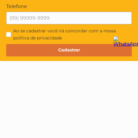
Telefone
Ao se cadastrar você irá concordar com a nossa
política de privacidade
Cadastrar
Institucional
Quem Somos
Minha Conta
Política de Privacidade
Alterar dados pessoais
Atendimento ao cliente
Trabalhe Conosco