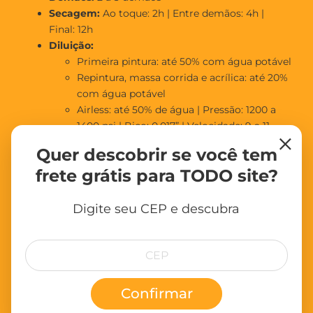
Secagem:
Ao toque: 2h | Entre demãos: 4h |
Final: 12h
Diluição:
Primeira pintura: até 50% com água potável
Repintura, massa corrida e acrílica: até 20%
com água potável
Airless: até 50% de água | Pressão: 1200 a
1400 psi | Bico: 0,017” | Velocidade: 9 a 11
×
m²/min
Quer descobrir se você tem
Rendimento por Embalagem*
frete grátis para TODO site?
3,6 L:
até 24 m² acabados
Digite seu CEP e descubra
18 L:
até 120 m² acabados
*Valores aproximados. O rendimento pode variar conforme a
superfície, diluição e método de aplicação.
Indicações de Uso
Confirmar
Indicada para superfícies internas de
gesso, drywall,