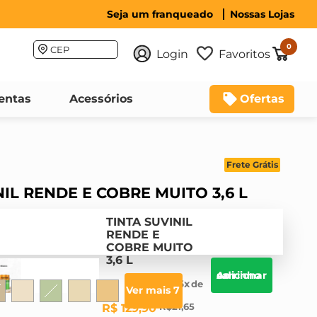
Seja um franqueado
Nossas Lojas
0
CEP
Login
Favoritos
entas
Acessórios
Ofertas
Frete Grátis
NIL RENDE E COBRE MUITO 3,6 L
TINTA SUVINIL
RENDE E
COBRE MUITO
3,6 L
Adicionar ao carrinho
6
Ver mais 7
R$
21
,
65
R$
129
,
90