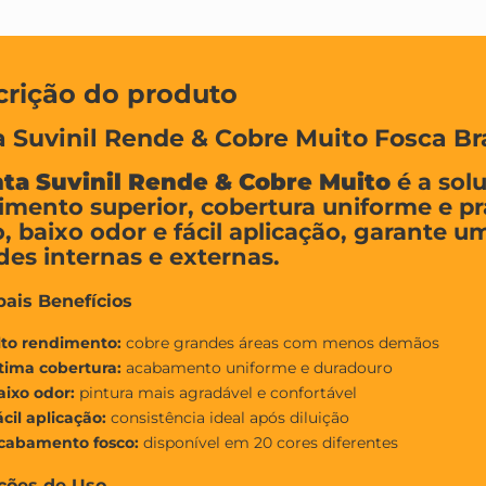
crição do produto
a Suvinil Rende & Cobre Muito Fosca Br
nta Suvinil Rende & Cobre Muito
é a sol
imento superior, cobertura uniforme e 
o, baixo odor e fácil aplicação, garante 
des internas e externas.
pais Benefícios
lto rendimento:
cobre grandes áreas com menos demãos
tima cobertura:
acabamento uniforme e duradouro
aixo odor:
pintura mais agradável e confortável
cil aplicação:
consistência ideal após diluição
cabamento fosco:
disponível em 20 cores diferentes
ções de Uso