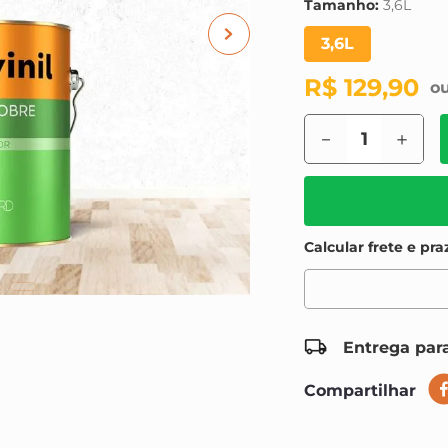
Tamanho
:
3,6L
3,6L
R$
129
,
90
－
＋
Entrega para
Compartilhar