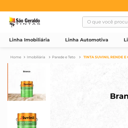
O que você procura
TERMOS MAIS BUSCAD
Linha Imobiliária
Linha Automotiva
L
1
º
suvinil
2
º
bosch
Imobiliária
Parede e Teto
TINTA SUVINIL RENDE E 
3
º
haus
4
º
tinta
5
º
vonder
6
º
montana
7
º
massa corrida
8
º
maquinas
9
º
massa acrilica