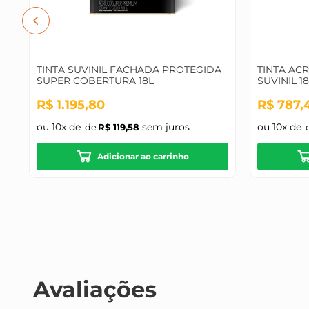
TINTA SUVINIL FACHADA PROTEGIDA
TINTA AC
SUPER COBERTURA 18L
SUVINIL 1
R$
1
.
195
,
80
R$
787
,
ou
10
x de
sem juros
ou
10
x de
R$
119
,
58
Adicionar ao carrinho
Avaliações