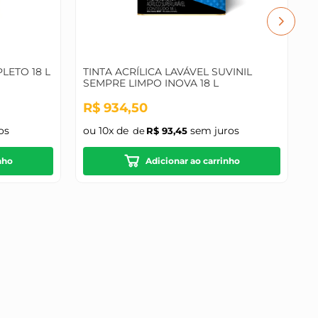
LETO 18 L
TINTA ACRÍLICA LAVÁVEL SUVINIL
SEMPRE LIMPO INOVA 18 L
o
R$
934
,
50
os
ou
10
x de
sem juros
R$
93
,
45
nho
Adicionar ao carrinho