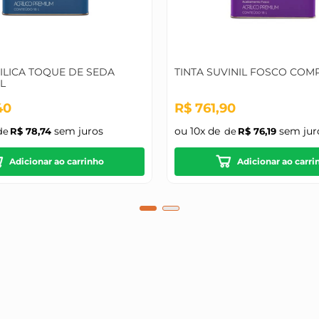
RILICA TOQUE DE SEDA
TINTA SUVINIL FOSCO COMP
8L
40
R$
761
,
90
sem juros
ou
10
x de
sem jur
R$
78
,
74
R$
76
,
19
Adicionar ao carrinho
Adicionar ao carri