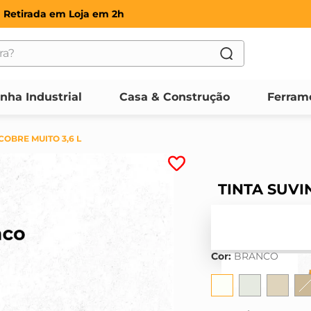
Retirada em Loja em 2h
?
OS
inha Industrial
Casa & Construção
Ferram
COBRE MUITO 3,6 L
TINTA SUVI
Cor
:
BRANCO