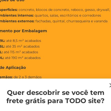
uperfícies:
concreto, blocos de concreto, reboco, gesso, drywall,
mbientes internos:
quartos, salas, escritórios e corredores
mbientes externos:
fachadas, quintal, churrasqueira e varanda
mento por Embalagem
9L:
até 8,5 m² acabados
6L:
até 35 m² acabados
L:
até 115 m² acabados
0L:
até 190 m² acabados
de Aplicação
emãos:
de 2 a 3 demãos
iluição:
até 30% com água potável
ecagem:
ao toque em 2h, entre demãos em 4h e final em 12h
Quer descobrir se você tem
erramentas:
rolo de lã de pelo médio, rolo de lã de pelo curto ou
frete grátis para TODO site?
e escolher a Tinta Suvinil Rende & Cobre Muito?