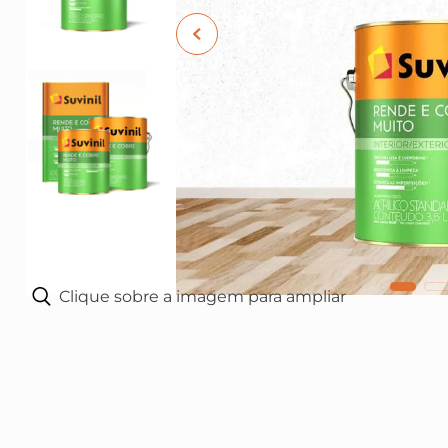
10
º
fundo preparador
Clique sobre a imagem para ampliar