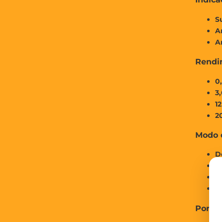
S
A
A
Rendi
0,
3,
12
2
Modo 
D
D
S
F
Por qu