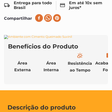
Entrega para todo
Em até 10x sem
Brasil
juros*
Compartilhar
Área
Área
Acabam
Resistência
Externa
Interna
Fos
ao Tempo
Descrição do produto