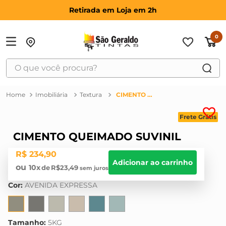
Retirada em Loja em 2h
0
O que você procura?
TERMOS MAIS BUSCADOS
Imobiliária
Textura
CIMENTO QUEIMADO SUVINIL
1
º
suvinil
Frete Grátis
2
º
bosch
CIMENTO QUEIMADO SUVINIL
3
º
haus
R$
234
,
90
4
º
tinta
Adicionar ao carrinho
10
R$
23
,
49
5
º
montana
Cor
:
AVENIDA EXPRESSA
6
º
massa corrida
7
º
massa acrilica
Tamanho
:
5KG