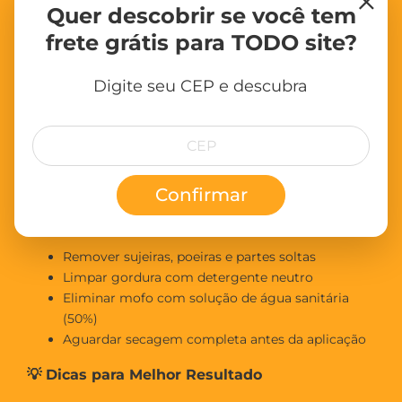
Quer descobrir se você tem
Importante:
A superfície deve estar lisa, seca, limpa e
frete grátis para TODO site?
preparada conforme orientações do fabricante.
Digite seu CEP e descubra
🛠 Como Aplicar
Aplicar com desempenadeira de aço inox
Utilizar lixa grana 180 para acabamento
Criar efeitos com movimentos variados
Produto pronto – não diluir
Confirmar
🧼 Preparação da Superfície
Remover sujeiras, poeiras e partes soltas
Limpar gordura com detergente neutro
Eliminar mofo com solução de água sanitária
(50%)
Aguardar secagem completa antes da aplicação
💡 Dicas para Melhor Resultado