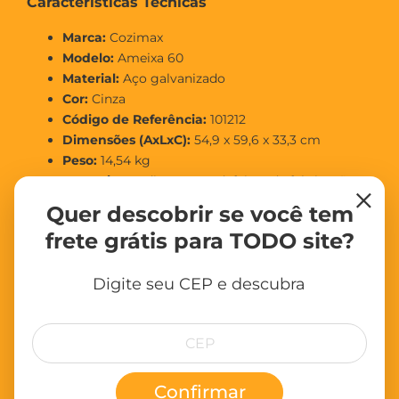
Características Técnicas
Marca:
Cozimax
Modelo:
Ameixa 60
Material:
Aço galvanizado
Cor:
Cinza
Código de Referência:
101212
Dimensões (AxLxC):
54,9 x 59,6 x 33,3 cm
Peso:
14,54 kg
Garantia:
90 dias contra defeitos de fabricação
×
Quer descobrir se você tem
Benefícios do Armário Cozimax Ameixa 60
frete grátis para TODO site?
Design contemporâneo que combina com
diversos estilos de banheiro.
Digite seu CEP e descubra
Alta durabilidade graças à estrutura em aço
galvanizado.
Praticidade no dia a dia com gavetas suaves e
puxadores ergonômicos.
Ideal para banheiros residenciais ou comerciais.
Confirmar