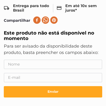
8
º
maquinas
Entrega para todo
Em até 10x sem
9
º
massa acrilica
Brasil
juros*
10
º
fundo preparador
Compartilhar
Este produto não está disponível no
momento
Enviar