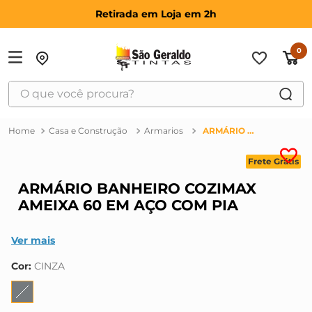
Retirada em Loja em 2h
0
O que você procura?
TERMOS MAIS BUSCADOS
Casa e Construção
Armarios
ARMÁRIO BANHEIRO COZIMAX AMEIXA 60 EM AÇO COM PIA
1
º
suvinil
Frete Grátis
2
º
bosch
ARMÁRIO BANHEIRO COZIMAX
3
º
haus
AMEIXA 60 EM AÇO COM PIA
4
º
tinta
5
º
vonder
Ver mais
6
º
montana
Cor
:
CINZA
7
º
massa corrida