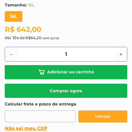
8
º
vonder
Tamanho
:
16L
9
º
maquinas
16L
10
º
fundo preparador
R$
642
,
00
10
R$
64
,
20
－
＋
Adicionar ao carrinho
Comprar agora
Não sei meu CEP