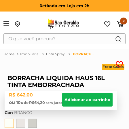
Retirada em Loja em 2h
0
O que você procura?
TERMOS MAIS BUSCADOS
Imobiliária
Tinta Spray
BORRACHA LIQUIDA HAUS 16L TINTA EMBORRACHADA
1
º
suvinil
Frete Grátis
2
º
bosch
BORRACHA LIQUIDA HAUS 16L
3
º
haus
TINTA EMBORRACHADA
4
º
tinta
R$
642
,
00
5
º
montana
Adicionar ao carrinho
10
R$
64
,
20
6
º
massa corrida
Cor
:
BRANCO
7
º
massa acrilica