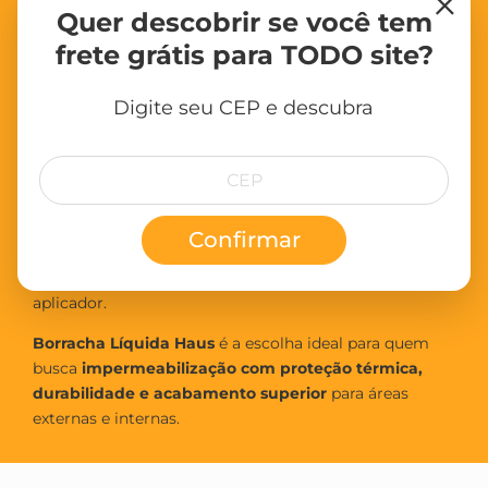
×
Ideal para paredes e fachadas sujeitas à ação do
Quer descobrir se você tem
tempo
frete grátis para TODO site?
Atenção:
Não aplicar em superfícies esmaltadas,
vitrificadas, enceradas ou não porosas.
Digite seu CEP e descubra
Rendimento por Embalagem:
Lata 16L:
até 90 m² acabados
Galão 3,6L:
até 18 m² acabados
Confirmar
O rendimento pode variar conforme o tipo de
superfície, ferramenta utilizada e experiência do
aplicador.
Borracha Líquida Haus
é a escolha ideal para quem
busca
impermeabilização com proteção térmica,
durabilidade e acabamento superior
para áreas
externas e internas.