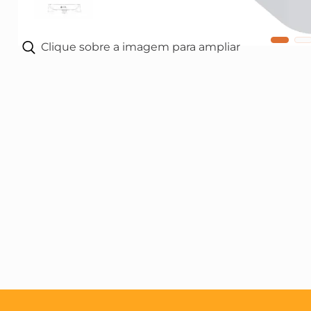
10
º
tinta acrilica
Clique sobre a imagem para ampliar