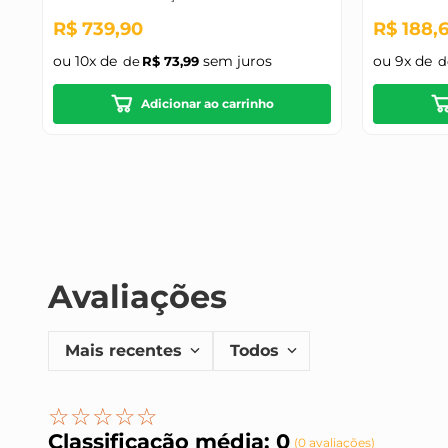
50X29,5
R$
739
,
90
R$
188
,
ou
10
x de
sem juros
ou
9
x de
R$
73
,
99
Adicionar ao carrinho
Avaliações
Mais recentes
Todos
☆
☆
☆
☆
☆
Classificação média: 0
(0 avaliações)