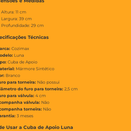
mensões e Medidas
 Altura: 11 cm
 Largura: 39 cm
 Profundidade: 29 cm
ecificações Técnicas
arca:
Cozimax
odelo:
Luna
ipo:
Cuba de Apoio
aterial:
Mármore Sintético
or:
Branco
uro para torneira:
Não possui
iâmetro do furo para torneira:
2,5 cm
uro para válvula:
4 cm
companha válvula:
Não
companha torneira:
Não
arantia:
3 meses
de Usar a Cuba de Apoio Luna