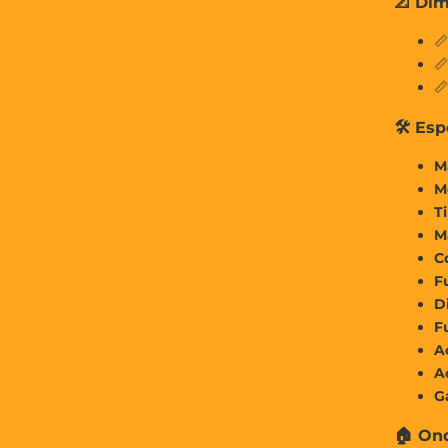
📐 Di
📏


🛠 Esp
M
M
T
M
C
F
D
F
A
A
G
🏠 On