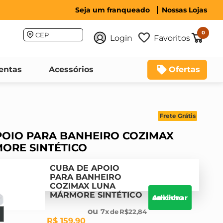
Seja um franqueado
Nossas Lojas
0
CEP
Login
Favoritos
entas
Acessórios
Ofertas
Frete Grátis
POIO PARA BANHEIRO COZIMAX
ORE SINTÉTICO
CUBA DE APOIO
PARA BANHEIRO
COZIMAX LUNA
MÁRMORE SINTÉTICO
Adicionar ao carrinho
7
R$
22
,
84
R$
159
,
90