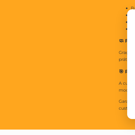
B
L
A
P
🧼 Fa
Graças 
prática
🎯 Por
A cuba 
moderno
Garanta
custo-b