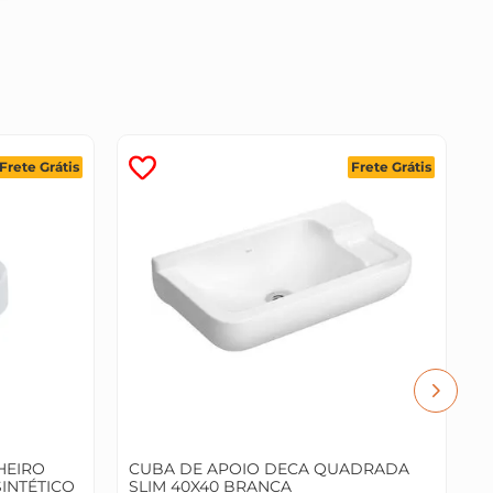
Frete Grátis
Frete Grátis
C
3
HEIRO
CUBA DE APOIO DECA QUADRADA
INTÉTICO
SLIM 40X40 BRANCA