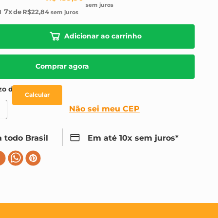
7
R$
22
,
84
Adicionar ao carrinho
Comprar agora
Não sei meu CEP
 todo Brasil
Em até 10x sem juros*