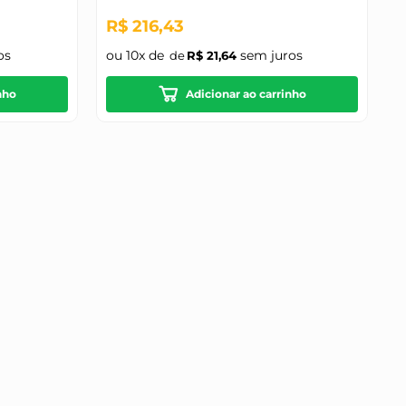
o
R$
216
,
43
os
ou
10
x de
sem juros
R$
21
,
64
nho
Adicionar ao carrinho