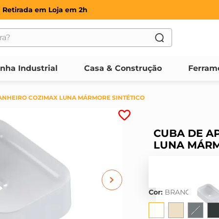
Retirada em Loja em 2h
?
OS
inha Industrial
Casa & Construção
Ferram
ANHEIRO COZIMAX LUNA MÁRMORE SINTÉTICO
CUBA DE A
LUNA MÁRM
Cor
:
BRANCO