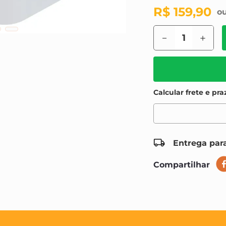
R$
159
,
90
－
＋
Entrega para
Compartilhar