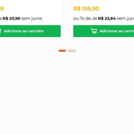
69
R$
159
,
90
sem juros
ou
7
x de
sem jur
R$
20
,
96
R$
22
,
84
Adicionar ao carrinho
Adicionar ao carri