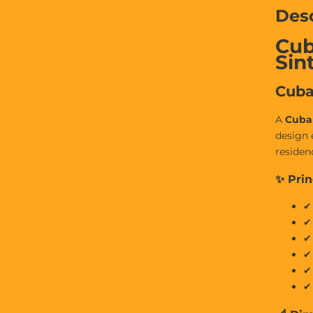
Des
Cub
Sin
Cuba
A
Cuba
design 
residen
✨ Prin
✔
✔
✔
✔
✔
✔ 