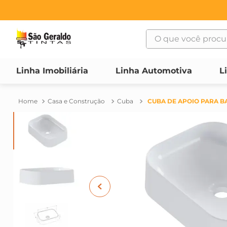
O que você procura
TERMOS MAIS BUSCAD
Linha Imobiliária
Linha Automotiva
L
1
º
suvinil
2
º
bosch
Casa e Construção
Cuba
CUBA DE APOIO PARA B
3
º
haus
4
º
tinta
5
º
montana
6
º
massa corrida
7
º
massa acrilica
8
º
vonder
9
º
fundo preparador