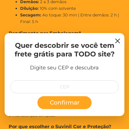
Demãos:
2 a 3 demãos
Diluição:
10% com solvente
Secagem:
Ao toque: 30 min | Entre demãos: 2 h |
Final: 5 h
Rendimento por Embalagem*
×
Quer descobrir se você tem
0,225 L:
até 4,7 m² acabados
0,9 L:
até 18,8 m² acabados
frete grátis para TODO site?
3,6 L:
até 75,2 m² acabados
*Rendimentos estimados, podendo variar conforme superfície,
Digite seu CEP e descubra
preparação e método de aplicação.
Indicações de Uso
Recomendado para portas, janelas, batentes, rodapés,
Confirmar
grades, portões e móveis de madeira ou metal. Ideal
para quem busca
acabamento brilhante
, durabilidade
e manutenção simples.
Por que escolher o Suvinil Cor e Proteção?