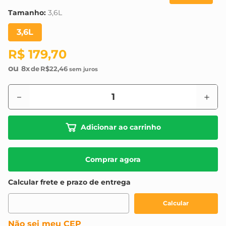
8
º
maquinas
Tamanho
:
3,6L
9
º
vonder
3,6L
10
º
fundo preparador
R$
179
,
70
8
R$
22
,
46
－
＋
Adicionar ao carrinho
Comprar agora
Não sei meu CEP