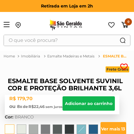
Retirada em Loja em 2h
0
O que você procura?
TERMOS MAIS BUSCADOS
Imobiliária
Esmalte Madeiras e Metais
ESMALTE BASE SOLVENTE SUVINIL COR E PROTEÇÃO BRILHANTE 3,6L
1
º
suvinil
Frete Grátis
2
º
bosch
ESMALTE BASE SOLVENTE SUVINIL
3
º
haus
COR E PROTEÇÃO BRILHANTE 3,6L
4
º
tinta
R$
179
,
70
5
º
montana
Adicionar ao carrinho
8
R$
22
,
46
6
º
massa corrida
Cor
:
BRANCO
7
º
massa acrilica
Ver mais 13