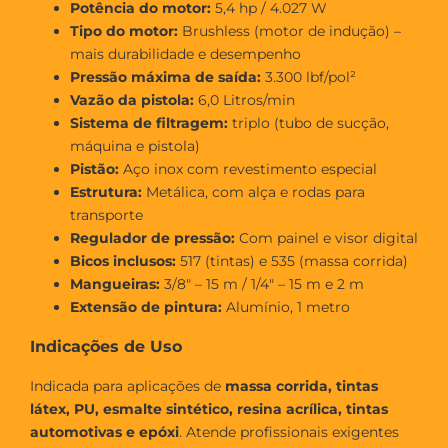
Potência do motor:
5,4 hp / 4.027 W
Tipo do motor:
Brushless (motor de indução) –
mais durabilidade e desempenho
Pressão máxima de saída:
3.300 lbf/pol²
Vazão da pistola:
6,0 Litros/min
Sistema de filtragem:
triplo (tubo de sucção,
máquina e pistola)
Pistão:
Aço inox com revestimento especial
Estrutura:
Metálica, com alça e rodas para
transporte
Regulador de pressão:
Com painel e visor digital
Bicos inclusos:
517 (tintas) e 535 (massa corrida)
Mangueiras:
3/8" – 15 m / 1/4" – 15 m e 2 m
Extensão de pintura:
Alumínio, 1 metro
Indicações de Uso
Indicada para aplicações de
massa corrida, tintas
látex, PU, esmalte sintético, resina acrílica, tintas
automotivas e epóxi
. Atende profissionais exigentes