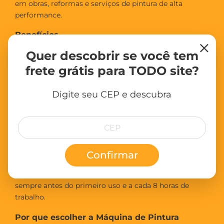
em obras, reformas e serviços de pintura de alta
performance.
Benefícios
×
Quer descobrir se você tem
Duas saídas para uso simultâneo com tintas –
mais produtividade
frete grátis para TODO site?
Motor Brushless – maior durabilidade e eficiência
Facilidade de transporte com alça e rodas
Digite seu CEP e descubra
Acabamento uniforme e de alta qualidade
Garantia de 90 dias + 9 meses (cadastro online no
site da Vonder)
Observações
Confirmar
Imagem ilustrativa. Óleo para lubrificação não incluso
(utilizar óleo multiuso Vonder ou similar). Lubrificar
sempre antes do primeiro uso e a cada 8 horas de
trabalho.
Por que escolher a Máquina de Pintura