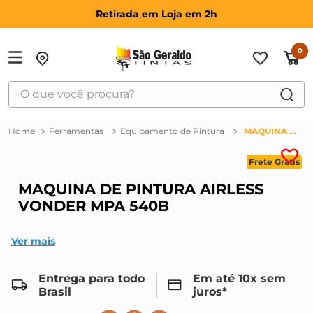
Retirada em Loja em 2h
0
O que você procura?
TERMOS MAIS BUSCADOS
Ferramentas
Equipamento de Pintura
MAQUINA DE PINTURA AIRLESS VONDER MPA 540B
1
º
suvinil
Frete Grátis
2
º
bosch
MAQUINA DE PINTURA AIRLESS
3
º
haus
VONDER MPA 540B
4
º
tinta
5
º
montana
Ver mais
6
º
massa corrida
Entrega para todo
Em até 10x sem
7
º
massa acrilica
Brasil
juros*