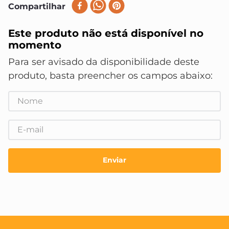
8
º
vonder
Compartilhar
9
º
maquinas
Este produto não está disponível no
10
º
fundo preparador
momento
Enviar