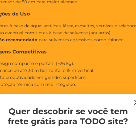
xtensor de 50 cm para maior alcance.
ções de Uso
ntas à base de água: acrílicas, látex, esmaltes, vernizes e seladore
so eventual com tintas à base de solvente (aguarrás).
ão recomendado
para solventes agressivos como thinner.
gens Competitivas
esign compacto e portátil (~26 kg).
cance de até 30 m horizontal e 15 m vertical.
lta produtividade em grandes superfícies.
roteção térmica com relé integrado.
na de Pintura Airless Nauber NBR-N2 é a escolha ideal para
ia de tinta e acabamento superior.
Quer descobrir se você tem
 agora e leve mais eficiência e qualidade para os seus projetos!
frete grátis para TODO site?