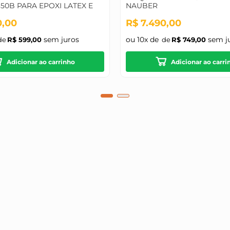
50B PARA EPOXI LATEX E
NAUBER
0
,
00
R$
7
.
490
,
00
sem juros
ou
10
x de
sem j
R$
599
,
00
R$
749
,
00
Adicionar ao carrinho
Adicionar ao carri