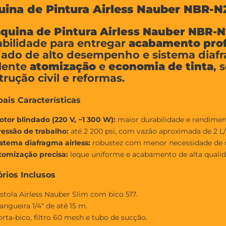
ina de Pintura Airless Nauber NBR-N
quina de Pintura Airless Nauber NBR-N
abilidade para entregar
acabamento prof
dado de alto desempenho e sistema diaf
lente
atomização
e
economia de tinta
, 
rução civil e reformas.
pais Características
otor blindado (220 V, ~1 300 W):
maior durabilidade e rendiment
ressão de trabalho:
até 2 200 psi, com vazão aproximada de 2 L
istema diafragma airless:
robustez com menor necessidade de
tomização precisa:
leque uniforme e acabamento de alta qualid
rios Inclusos
stola Airless Nauber Slim com bico 517.
ngueira 1/4" de até 15 m.
rta-bico, filtro 60 mesh e tubo de sucção.