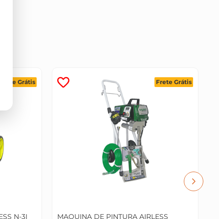
Frete Grátis
Frete Grátis
M
M
SS N-3I
MAQUINA DE PINTURA AIRLESS