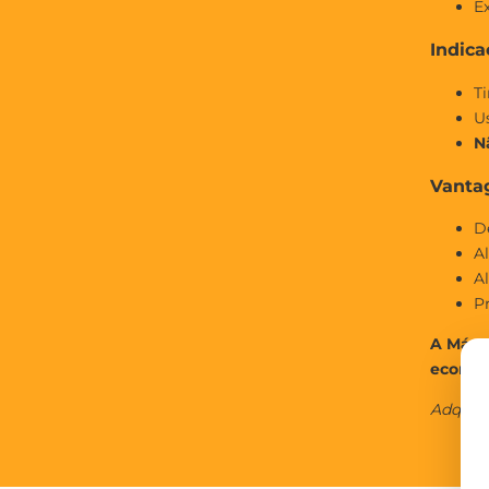
E
Indica
Ti
U
N
Vanta
D
Al
A
P
A Máqui
econom
Adquira