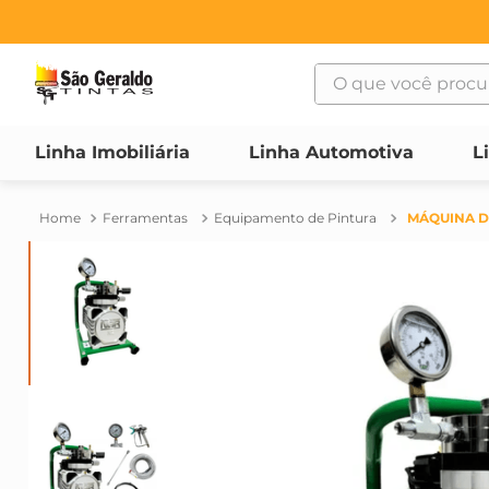
O que você procura
TERMOS MAIS BUSCAD
Linha Imobiliária
Linha Automotiva
L
1
º
suvinil
2
º
bosch
Ferramentas
Equipamento de Pintura
MÁQUINA D
3
º
haus
4
º
tinta
5
º
vonder
6
º
montana
7
º
massa corrida
8
º
maquinas
9
º
massa acrilica