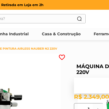
Retirada em Loja em 2h
?
OS
inha Industrial
Casa & Construção
Ferram
E PINTURA AIRLESS NAUBER N2 220V
MÁQUINA D
220V
R$
2
.
349
,
00