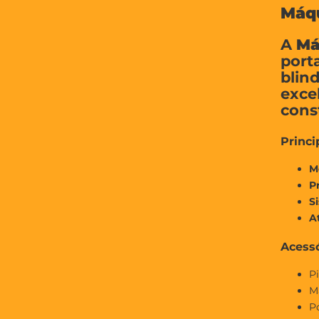
Máqu
A
Má
port
blin
exce
const
Princi
M
P
S
A
Acessó
Pi
Ma
Po