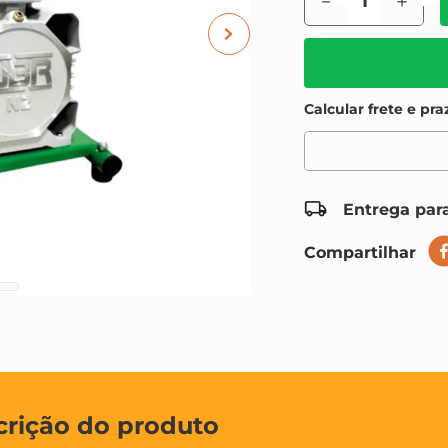
－
＋
Entrega para
Compartilhar
crição do produto