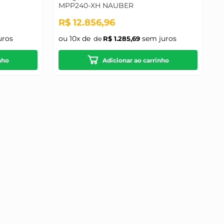
MPP240-XH NAUBER
o
R$
12
.
856
,
96
uros
ou
10
x de
sem juros
R$
1
.
285
,
69
nho
Adicionar ao carrinho