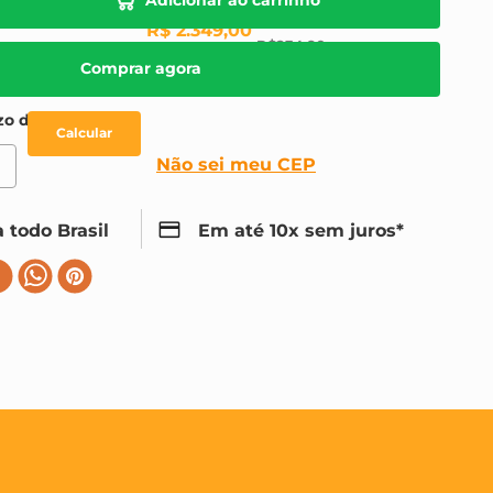
R$
2
.
349
,
00
R$
234
,
90
Comprar agora
Não sei meu CEP
 todo Brasil
Em até 10x sem juros*