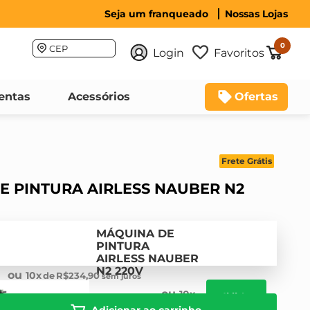
Seja um franqueado
Nossas Lojas
0
CEP
Login
Favoritos
entas
Acessórios
Ofertas
Frete Grátis
E PINTURA AIRLESS NAUBER N2
MÁQUINA DE
PINTURA
AIRLESS NAUBER
N2 220V
10
R$
234
,
90
10
Adicionar ao carrinho
Adicionar ao carrinho