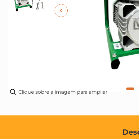
10
º
tinta acrilica
Clique sobre a imagem para ampliar
Des