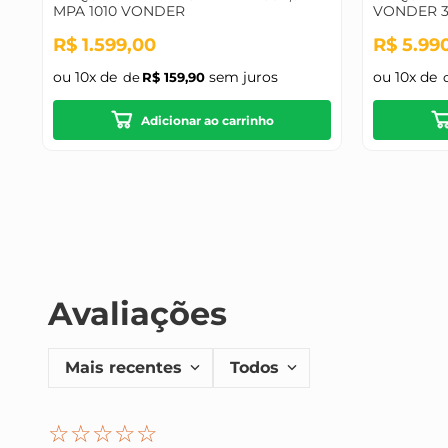
MPA 1010 VONDER
VONDER 3
PU
R$
1
.
599
,
00
R$
5
.
99
ou
10
x de
sem juros
ou
10
x de
R$
159
,
90
Adicionar ao carrinho
Avaliações
Mais recentes
Todos
☆
☆
☆
☆
☆