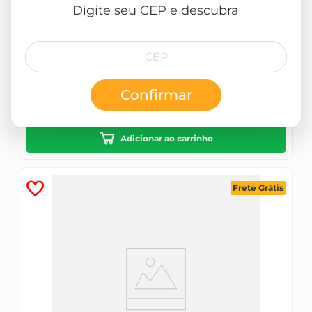
Digite seu CEP e descubra
VERNIZ TINGIDOR MONTANA BRILHANTE 3,6L
R$
114
,
90
Confirmar
ou
5
x de
sem juros
R$
22
,
98
Adicionar ao carrinho
Frete Grátis