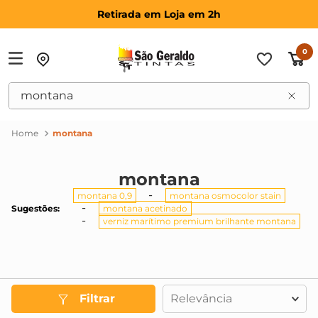
Retirada em Loja em 2h
0
O que você procura?
montana
montana
montana 0,9
montana osmocolor stain
Sugestões
:
montana acetinado
verniz marítimo premium brilhante montana
Filtrar
Relevância