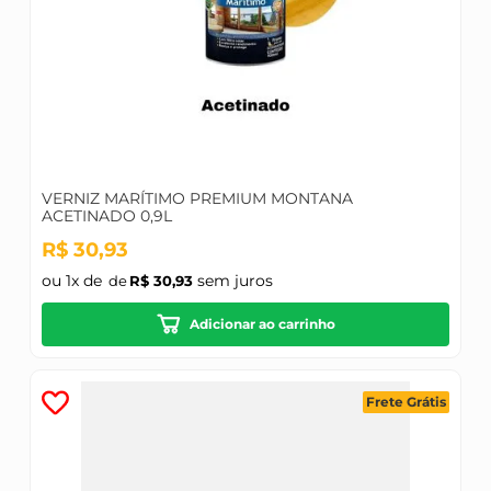
VERNIZ MARÍTIMO PREMIUM MONTANA
ACETINADO 0,9L
R$
30
,
93
ou
1
x de
sem juros
R$
30
,
93
Adicionar ao carrinho
Frete Grátis