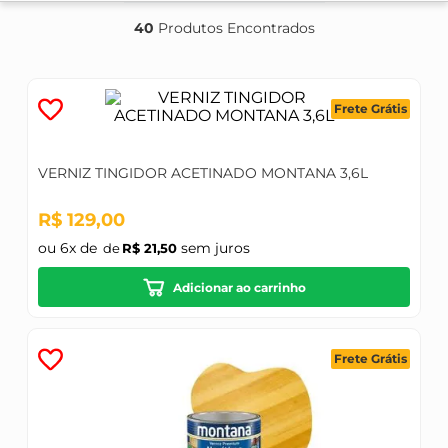
40
Produtos
Frete Grátis
VERNIZ TINGIDOR ACETINADO MONTANA 3,6L
R$
129
,
00
ou
6
x de
sem juros
R$
21
,
50
Adicionar ao carrinho
Frete Grátis