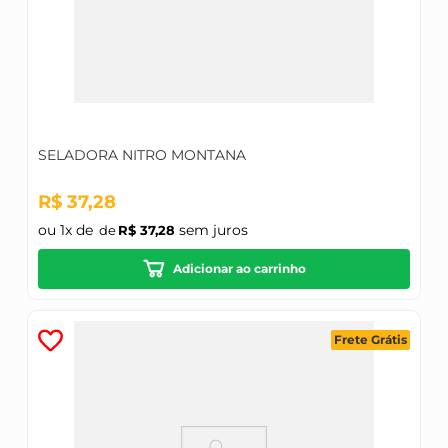
SELADORA NITRO MONTANA
R$
37
,
28
ou
1
x de
sem juros
R$
37
,
28
Adicionar ao carrinho
Frete Grátis