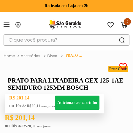
Retirada em Loja em 2h
0
O que você procura?
TERMOS MAIS BUSCADOS
Acessórios
Disco
PRATO PARA LIXADEIRA GEX 125-1AE SEMIDURO 125MM BOSCH
1
º
suvinil
Frete Grátis
2
º
bosch
PRATO PARA LIXADEIRA GEX 125-1AE
3
º
haus
SEMIDURO 125MM BOSCH
4
º
tinta
R$
201
,
14
5
º
montana
Adicionar ao carrinho
10
R$
20
,
11
6
º
massa corrida
R$
201
,
14
7
º
massa acrilica
10
R$
20
,
11