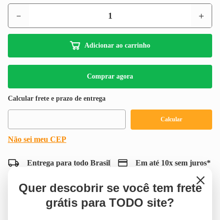
8
º
fundo preparador
－
＋
9
º
tinta acrilica
10
º
vonder
Adicionar ao carrinho
Comprar agora
Não sei meu CEP
Entrega para todo Brasil
Em até 10x sem juros*
×
Compartilhar
Quer descobrir se você tem frete
grátis para TODO site?