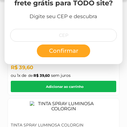
8
º
massa corrida
frete grátis para TODO site?
2
Produtos
9
º
massa acrilica
Digite seu CEP e descubra
10
º
tinta acrilica
Confirmar
TINTA SPRAY ALTA COLORGIN ALTA TEMPERATURA
R$
39
,
60
ou
1
x de
sem juros
R$
39
,
60
Adicionar ao carrinho
TINTA SPRAY LUMINOSA COLORGIN