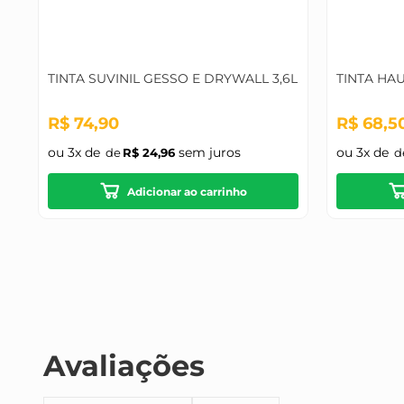
TINTA SUVINIL GESSO E DRYWALL 3,6L
TINTA HA
R$
74
,
90
R$
68
,
5
ou
3
x de
sem juros
ou
3
x de
R$
24
,
96
Adicionar ao carrinho
Avaliações