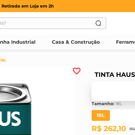
Retirada em Loja em 2h
?
OS
inha Industrial
Casa & Construção
Ferram
18L
TINTA HAUS
Tamanho
:
18L
18L
R$
262
,
10