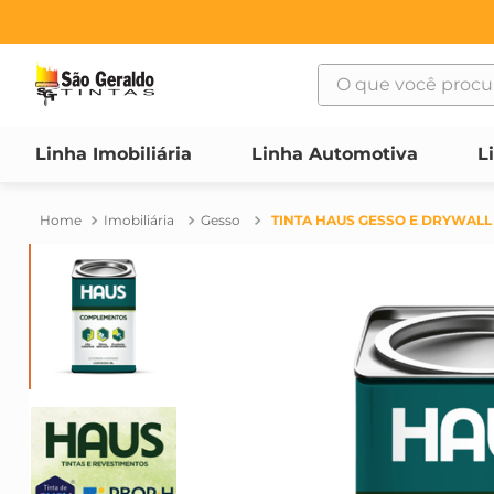
O que você procura
TERMOS MAIS BUSCAD
Linha Imobiliária
Linha Automotiva
L
1
º
suvinil
2
º
bosch
Imobiliária
Gesso
TINTA HAUS GESSO E DRYWALL 
3
º
haus
4
º
tinta
5
º
vonder
6
º
montana
7
º
massa corrida
8
º
maquinas
9
º
massa acrilica