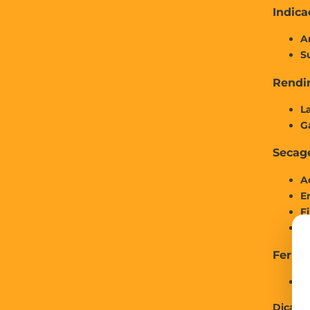
Indica
A
S
Rendi
La
G
Seca
A
E
Fi
Cu
Ferra
Ro
Dica:
pa