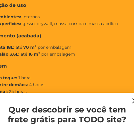
ção de uso
mbientes:
internos
uperfícies:
gesso, drywall, massa corrida e massa acrílica
mento (acabada)
ta 18L:
até
70 m²
por embalagem
alão 3,6L:
até
16 m²
por embalagem
gem
o toque:
1 hora
ntre demãos:
4 horas
nal:
24 horas
ra total:
72 horas
Quer descobrir se você tem
mentas de aplicação
frete grátis para TODO site?
lo de lã, pincel, trincha ou
airless
ra melhor acabamento, mantenha a superfície limpa, seca e livre