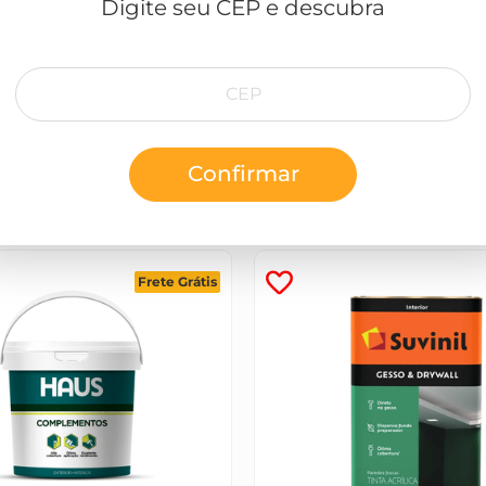
Digite seu CEP e descubra
agem entre demãos.
Quem viu, viu também
Confirmar
Frete Grátis