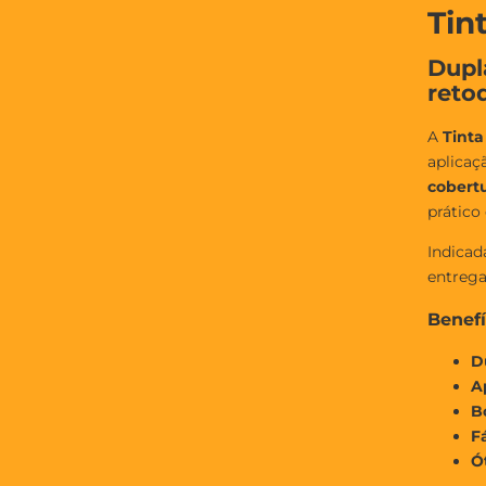
Tin
Dupl
reto
A
Tinta
aplica
cobert
prático
Indicad
entrega
Benefí
D
A
B
F
Ó