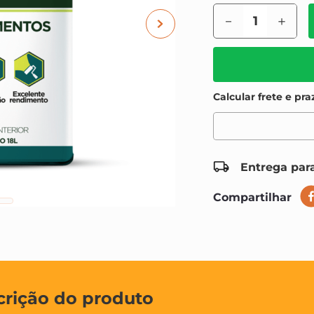
－
＋
Entrega para
Compartilhar
crição do produto