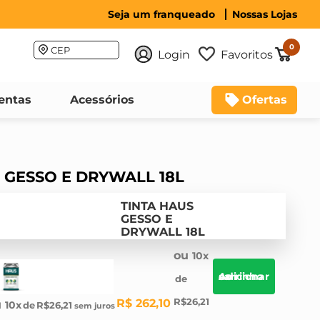
Seja um franqueado
Nossas Lojas
0
CEP
Login
Favoritos
entas
Acessórios
Ofertas
 GESSO E DRYWALL 18L
TINTA HAUS
GESSO E
DRYWALL 18L
10
Adicionar ao carrinho
R$
26
,
21
R$
262
,
10
10
R$
26
,
21