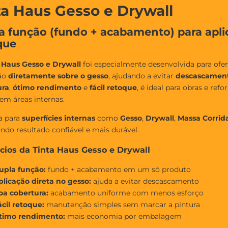
ta Haus Gesso e Drywall
a função (fundo + acabamento) para apli
que
 Haus Gesso e Drywall
foi especialmente desenvolvida para ofe
ção
diretamente sobre o gesso
, ajudando a evitar
descascamen
ura
,
ótimo rendimento
e
fácil retoque
, é ideal para obras e r
 em áreas internas.
a para
superfícies internas
como
Gesso
,
Drywall
,
Massa Corrid
ndo resultado confiável e mais durável.
cios da Tinta Haus Gesso e Drywall
upla função:
fundo + acabamento em um só produto
plicação direta no gesso:
ajuda a evitar descascamento
oa cobertura:
acabamento uniforme com menos esforço
ácil retoque:
manutenção simples sem marcar a pintura
timo rendimento:
mais economia por embalagem