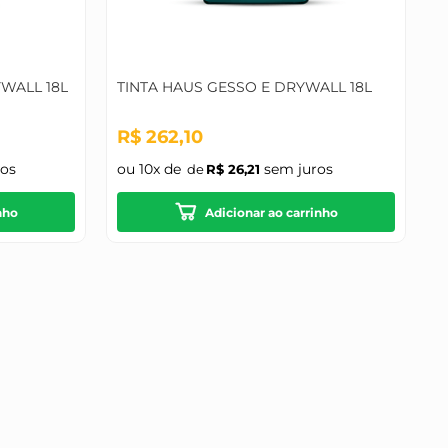
YWALL 18L
TINTA HAUS GESSO E DRYWALL 18L
R$
262
,
10
os
ou
10
x de
sem juros
R$
26
,
21
nho
Adicionar ao carrinho