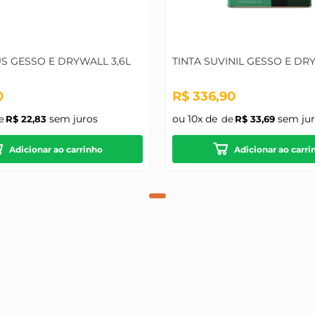
US GESSO E DRYWALL 3,6L
TINTA SUVINIL GESSO E DR
0
R$
336
,
90
sem juros
ou
10
x de
sem jur
R$
22
,
83
R$
33
,
69
Adicionar ao carrinho
Adicionar ao carri