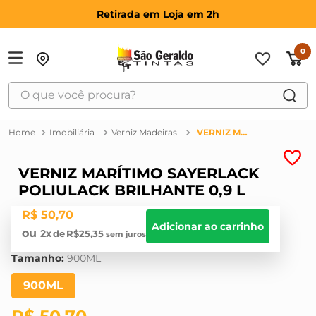
Retirada em Loja em 2h
0
O que você procura?
TERMOS MAIS BUSCADOS
Imobiliária
Verniz Madeiras
VERNIZ MARÍTIMO SAYERLACK POLIULACK BRILHANTE 0,9 L
1
º
suvinil
2
º
bosch
VERNIZ MARÍTIMO SAYERLACK
POLIULACK BRILHANTE 0,9 L
3
º
haus
R$
50
,
70
4
º
tinta
Adicionar ao carrinho
2
R$
25
,
35
5
º
montana
Tamanho
:
900ML
6
º
massa corrida
900ML
7
º
massa acrilica