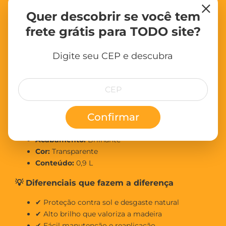
×
Deixar a madeira limpa, seca e lixada
Quer descobrir se você tem
Remover pó e resíduos antes da aplicação
frete grátis para TODO site?
Corrigir imperfeições com massa para madeira,
se necessário
Em repintura, lixar levemente e limpar antes da
Digite seu CEP e descubra
aplicação
📦 Especificações Técnicas
Marca:
Sayerlack
Confirmar
Linha:
Poliulack
Tipo:
Verniz marítimo
Acabamento:
Brilhante
Cor:
Transparente
Conteúdo:
0,9 L
💡 Diferenciais que fazem a diferença
✔ Proteção contra sol e desgaste natural
✔ Alto brilho que valoriza a madeira
✔ Fácil manutenção e reaplicação